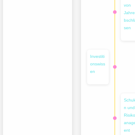
von
Jahre
bschl
sen
Investiti
onswiss
en
Schul
n und
Risik
anag
ent