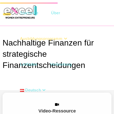
Startseite
Über
Ausbildungsprogramm
Nachhaltige Finanzen für
strategische
Finanzentscheidungen
Leitfaden
Verbreitung
>
Deutsch
Video-Ressource