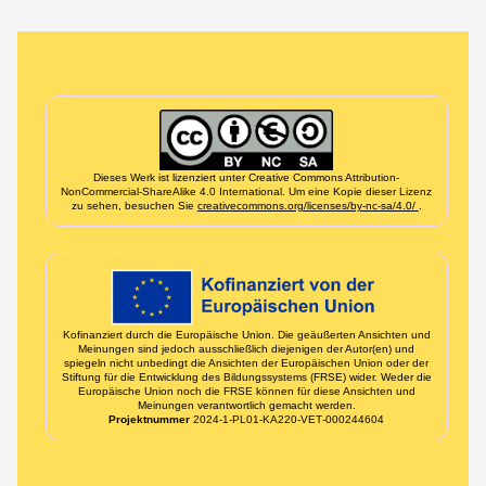
Informação de créditos e financiamento
Dieses Werk ist lizenziert unter Creative Commons Attribution-
NonCommercial-ShareAlike 4.0 International. Um eine Kopie dieser Lizenz
zu sehen, besuchen Sie
creativecommons.org/licenses/by-nc-sa/4.0/
.
Kofinanziert durch die Europäische Union. Die geäußerten Ansichten und
Meinungen sind jedoch ausschließlich diejenigen der Autor(en) und
spiegeln nicht unbedingt die Ansichten der Europäischen Union oder der
Stiftung für die Entwicklung des Bildungssystems (FRSE) wider. Weder die
Europäische Union noch die FRSE können für diese Ansichten und
Meinungen verantwortlich gemacht werden.
Projektnummer
2024‑1‑PL01‑KA220‑VET‑000244604