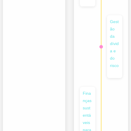
Gest
ão
da
dívid
a e
do
risco
Fina
nças
sust
entá
veis
para