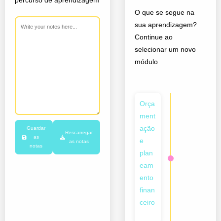
percurso de aprendizagem
O que se segue na
sua aprendizagem?
Continue ao
selecionar um novo
módulo
Orça
ment
ação
Guardar
Rescarregar
as
e
as notas
notas
plan
eam
ento
finan
ceiro