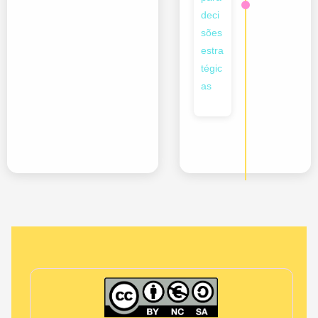
deci
sões
estra
tégic
as
Informação de créditos e financiamento