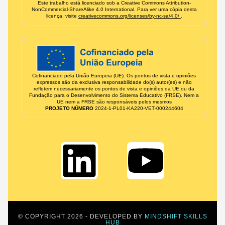
Este trabalho está licenciado sob a Creative Commons Attribution-
NonCommercial-ShareAlike 4.0 International. Para ver uma cópia desta
licença, visite
creativecommons.org/licenses/by-nc-sa/4.0/
.
Cofinanciado pela União Europeia (UE). Os pontos de vista e opiniões
expressos são da exclusiva responsabilidade do(s) autor(es) e não
refletem necessariamente os pontos de vista e opiniões da UE ou da
Fundação para o Desenvolvimento do Sistema Educativo (FRSE). Nem a
UE nem a FRSE são responsáveis pelos mesmos
PROJETO NÚMERO
2024‑1‑PL01‑KA220‑VET‑000244604
© COPYRIGHT 2026 - DEVELOPED BY
MINDSHIFT SKILLS
HUB