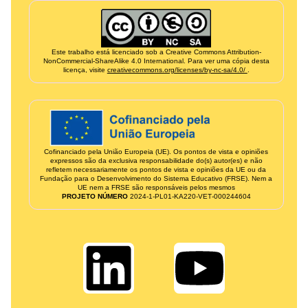
Informação de créditos e financiamento
Este trabalho está licenciado sob a Creative Commons Attribution-
NonCommercial-ShareAlike 4.0 International. Para ver uma cópia desta
licença, visite
creativecommons.org/licenses/by-nc-sa/4.0/
.
Cofinanciado pela União Europeia (UE). Os pontos de vista e opiniões
expressos são da exclusiva responsabilidade do(s) autor(es) e não
refletem necessariamente os pontos de vista e opiniões da UE ou da
Fundação para o Desenvolvimento do Sistema Educativo (FRSE). Nem a
UE nem a FRSE são responsáveis pelos mesmos
PROJETO NÚMERO
2024‑1‑PL01‑KA220‑VET‑000244604