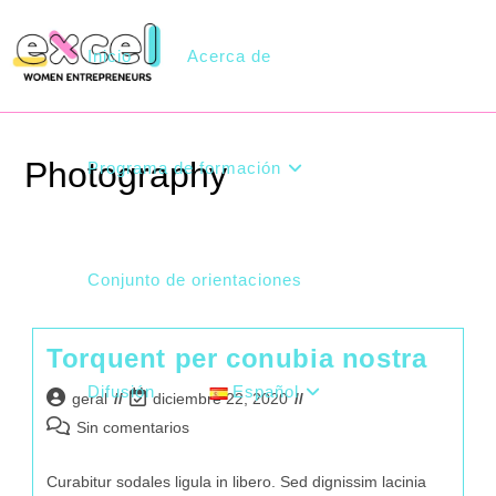
Inicio
Acerca de
Photography
Programa de formación
>
Conjunto de orientaciones
Torquent per conubia nostra
Difusión
Español
geral
diciembre 22, 2020
Sin comentarios
Curabitur sodales ligula in libero. Sed dignissim lacinia